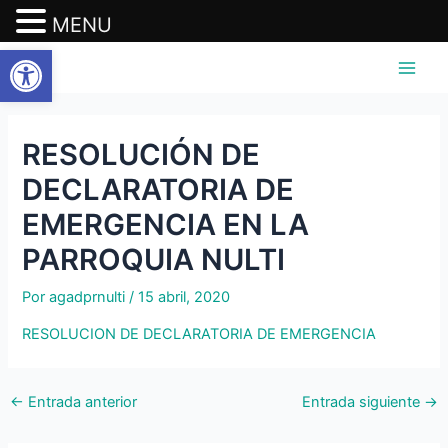
MENU
Abrir barra de herramientas
Ir
Navegación
Main
al
de
Men
contenido
entradas
RESOLUCIÓN DE
DECLARATORIA DE
EMERGENCIA EN LA
PARROQUIA NULTI
Por
agadprnulti
/
15 abril, 2020
RESOLUCION DE DECLARATORIA DE EMERGENCIA
←
Entrada anterior
Entrada siguiente
→