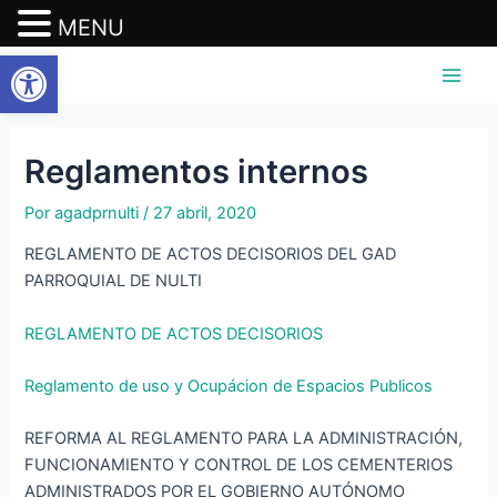
MENU
Abrir barra de herramientas
Ir
Navegación
Main
al
de
Men
contenido
entradas
Reglamentos internos
Por
agadprnulti
/
27 abril, 2020
REGLAMENTO DE ACTOS DECISORIOS DEL GAD
PARROQUIAL DE NULTI
REGLAMENTO DE ACTOS DECISORIOS
Reglamento de uso y Ocupácion de Espacios Publicos
REFORMA AL REGLAMENTO PARA LA ADMINISTRACIÓN,
FUNCIONAMIENTO Y CONTROL DE LOS CEMENTERIOS
ADMINISTRADOS POR EL GOBIERNO AUTÓNOMO