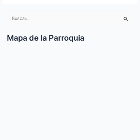
B
u
Mapa de la Parroquia
s
c
a
r
p
o
r
: