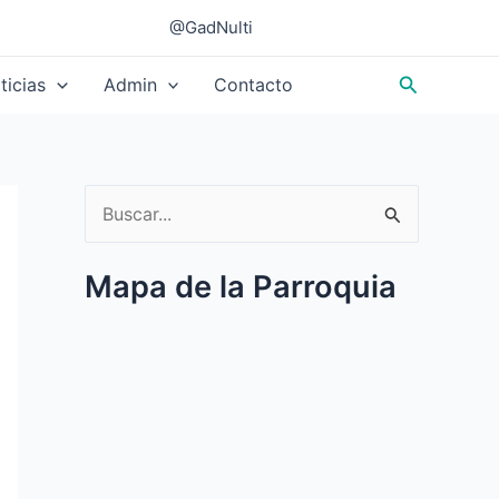
@GadNulti
Buscar
ticias
Admin
Contacto
B
u
Mapa de la Parroquia
s
c
a
r
p
o