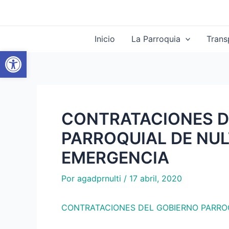
Ir
Navegación
al
de
contenido
entradas
Inicio
La Parroquia
Trans
Abrir barra de herramientas
CONTRATACIONES D
PARROQUIAL DE NUL
EMERGENCIA
Por
agadprnulti
/
17 abril, 2020
CONTRATACIONES DEL GOBIERNO PARROQ