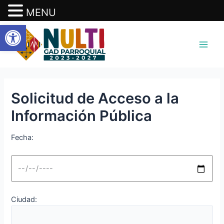
MENU
Abrir barra de herramientas
Ir
Main
al
Men
contenido
Solicitud de Acceso a la
Información Pública
Fecha:
Ciudad: