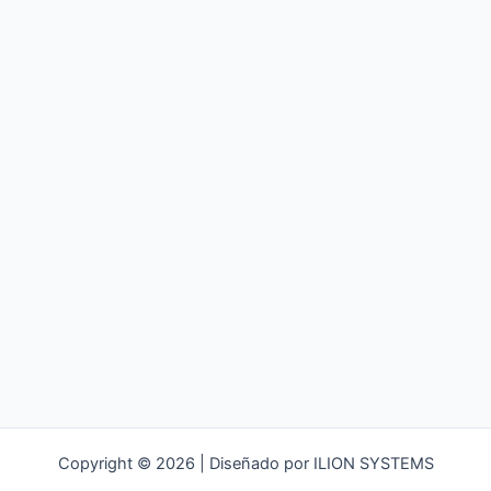
c
a
r
p
o
r
:
Copyright © 2026 | Diseñado por ILION SYSTEMS