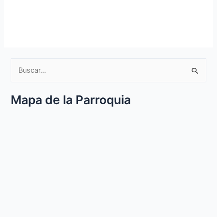
B
u
Mapa de la Parroquia
s
c
a
r
p
o
r
: