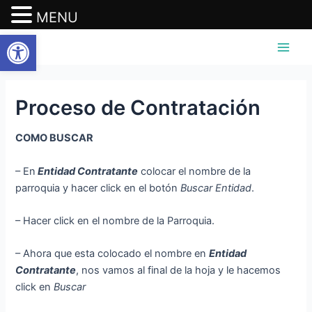
MENU
Abrir barra de herramientas
Ir
Main
al
Men
contenido
Proceso de Contratación
COMO BUSCAR
– En
Entidad Contratante
colocar el nombre de la
parroquia y hacer click en el botón
Buscar Entidad
.
– Hacer click en el nombre de la Parroquia.
– Ahora que esta colocado el nombre en
Entidad
Contratante
, nos vamos al final de la hoja y le hacemos
click en
Buscar