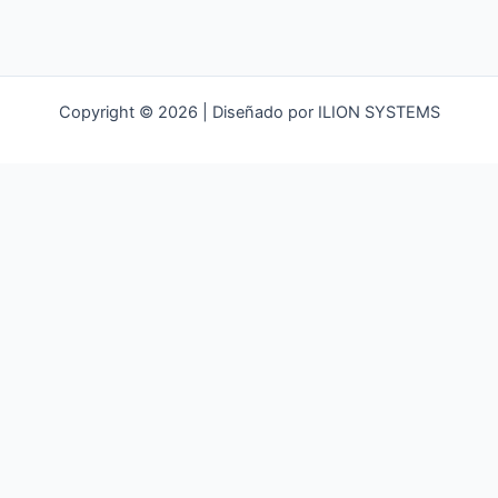
Copyright © 2026 | Diseñado por ILION SYSTEMS
MENU
INICIO
LA PARROQUIA
NULTI
DATOS GENERALES
SÍMBOLOS PARROQUIALES
HISTORIA
DIVISIÓN POLÍTICA
INSTITUCIONES
UBICACIÓN GEOGRÁFICA
AUTORIDADES