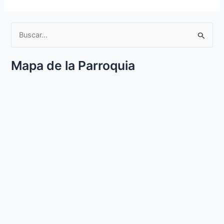
B
u
Mapa de la Parroquia
s
c
a
r
p
o
r
: