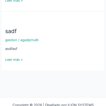
Leer más »
sadf
sadf
gestion
/
agadprnulti
asdfasf
Leer más »
Copyright © 2026 | Diseñado por ILION SYSTEMS