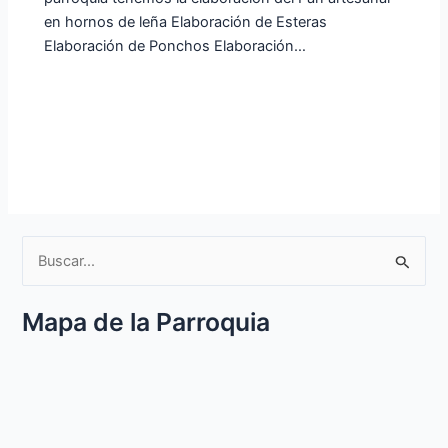
en hornos de leña Elaboración de Esteras
Elaboración de Ponchos Elaboración…
B
u
Mapa de la Parroquia
s
c
a
r
p