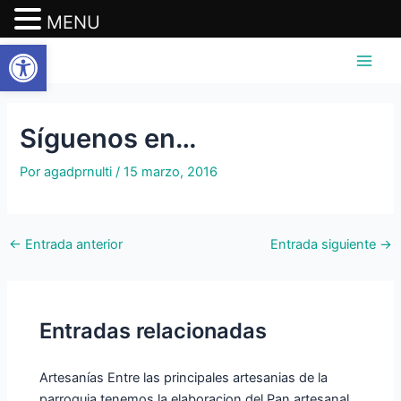
MENU
Abrir barra de herramientas
Ir
Navegación
Main
al
de
Men
contenido
entradas
Síguenos en…
Por
agadprnulti
/
15 marzo, 2016
←
Entrada anterior
Entrada siguiente
→
Entradas relacionadas
Artesanías Entre las principales artesanias de la
parroquia tenemos la elaboracion del Pan artesanal