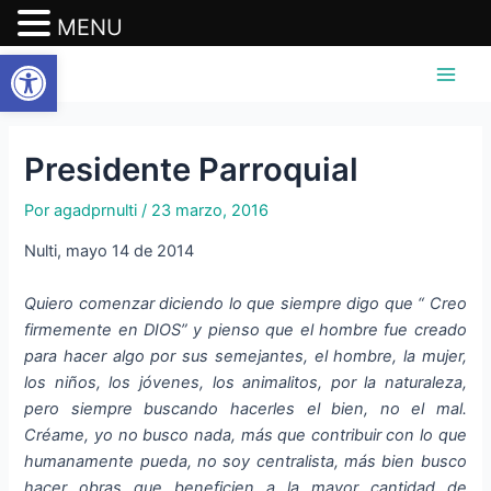
MENU
Abrir barra de herramientas
Ir
Navegación
Main
al
de
Men
contenido
entradas
Presidente Parroquial
Por
agadprnulti
/
23 marzo, 2016
Nulti, mayo 14 de 2014
Quiero comenzar diciendo lo que siempre digo que “ Creo
firmemente en DIOS” y pienso que el hombre fue creado
para hacer algo por sus semejantes, el hombre, la mujer,
los niños, los jóvenes, los animalitos, por la naturaleza,
pero siempre buscando hacerles el bien, no el mal.
Créame, yo no busco nada, más que contribuir con lo que
humanamente pueda, no soy centralista, más bien busco
hacer obras que beneficien a la mayor cantidad de