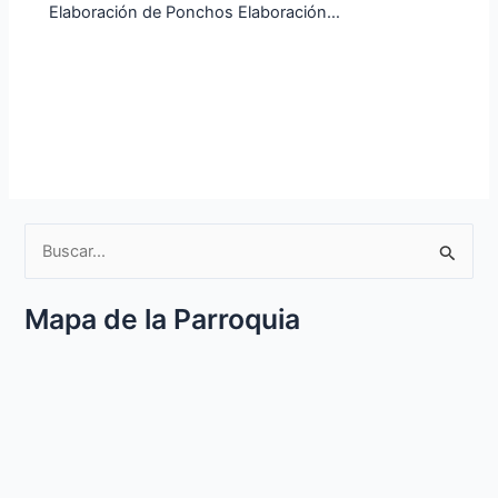
Elaboración de Ponchos Elaboración…
B
u
Mapa de la Parroquia
s
c
a
r
p
o