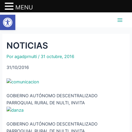
MENU
Abrir barra de herramientas
Ir
Navegación
Main
al
de
Men
contenido
entradas
NOTICIAS
Por
agadprnulti
/
31 octubre, 2016
31/10/2016
GOBIERNO AUTÓNOMO DESCENTRALIZADO
PARROQUIAL RURAL DE NULTI, INVITA
GOBIERNO AUTÓNOMO DESCENTRALIZADO
PARROQUIAL RURAL DE NULTI, INVITA