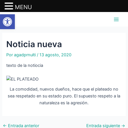
MENU
Abrir barra de herramientas
Ir
Navegación
Main
al
de
Men
contenido
entradas
Noticia nueva
Por
agadprnulti
/
13 agosto, 2020
texto de la notiocia
La comodidad, nuevos dueños, hace que el plateado no
sea respetado en su estado puro. El supuesto respeto a la
naturaleza es la agresión.
←
Entrada anterior
Entrada siguiente
→