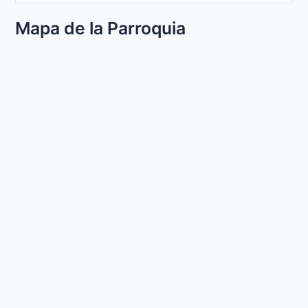
u
Mapa de la Parroquia
s
c
a
r
p
o
r
: